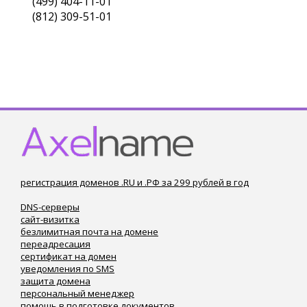
(499) 404-11-01
(812) 309-51-01
регистрация доменов .RU и .РФ за 299 рублей в год
DNS-серверы
сайт-визитка
безлимитная почта на домене
переадресация
сертификат на домен
уведомления по SMS
защита домена
персональный менеджер
помощь в подготовке документов