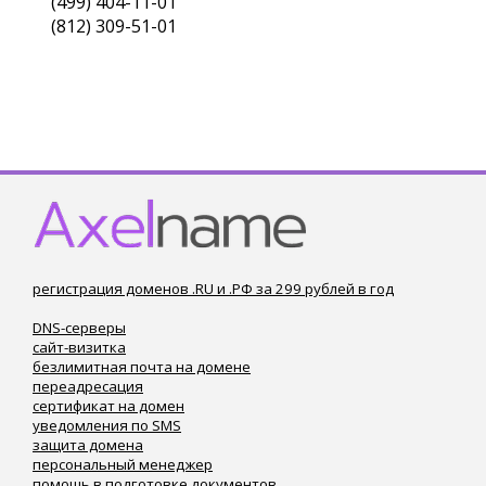
(499) 404-11-01
(812) 309-51-01
регистрация доменов .RU и .РФ за 299 рублей в год
DNS-серверы
сайт-визитка
безлимитная почта на домене
переадресация
сертификат на домен
уведомления по SMS
защита домена
персональный менеджер
помощь в подготовке документов