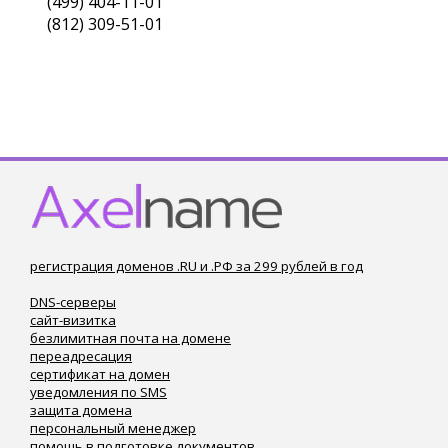
(499) 404-11-01
(812) 309-51-01
регистрация доменов .RU и .РФ за 299 рублей в год
DNS-серверы
сайт-визитка
безлимитная почта на домене
переадресация
сертификат на домен
уведомления по SMS
защита домена
персональный менеджер
помощь в подготовке документов