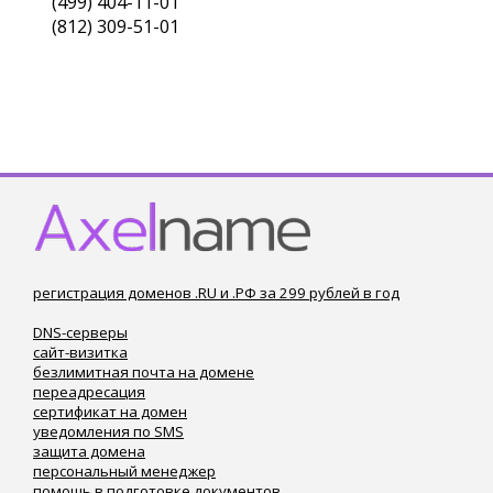
(499) 404-11-01
(812) 309-51-01
регистрация доменов .RU и .РФ за 299 рублей в год
DNS-серверы
сайт-визитка
безлимитная почта на домене
переадресация
сертификат на домен
уведомления по SMS
защита домена
персональный менеджер
помощь в подготовке документов