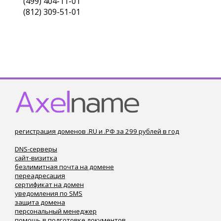
(499) 404-11-01
(812) 309-51-01
регистрация доменов .RU и .РФ за 299 рублей в год
DNS-серверы
сайт-визитка
безлимитная почта на домене
переадресация
сертификат на домен
уведомления по SMS
защита домена
персональный менеджер
помощь в подготовке документов